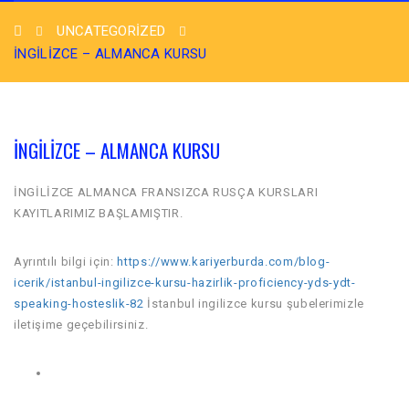
UNCATEGORIZED
İNGİLİZCE – ALMANCA KURSU
İNGİLİZCE – ALMANCA KURSU
İNGİLİZCE ALMANCA FRANSIZCA RUSÇA KURSLARI
KAYITLARIMIZ BAŞLAMIŞTIR.
Ayrıntılı bilgi için:
https://www.kariyerburda.com/blog-
icerik/istanbul-ingilizce-kursu-hazirlik-proficiency-yds-ydt-
speaking-hosteslik-82
İstanbul ingilizce kursu şubelerimizle
iletişime geçebilirsiniz.